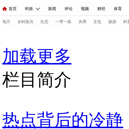
首页
时政
新闻
评论
视频
财经
体育
人民领袖习近平
直播
海外频道
片库
iPanda
栏目大全
联播+
English
中国领导人
节目单
Монгол
听音
央视快评
微视频
习式妙语
主持人
地方
乡村振兴
生态
一带一路
央博
文化
旅游
科
总台春晚
网络春晚
共产党员网
秧纪录
纪录片网
加载更多
新闻
国内
国际
评论
经济
军事
科技
法
栏目简介
人民领袖习近平
联播+
热解读
天天学习
习式妙语
视频
小央视频
小央直播
直播中国
熊猫频道
V
现场
前线
比划
快看
蓝海中国
新兵请入列
热点背后的冷静
体育
直播
竞猜
2026年世界杯
2026年冬奥会
C
VIP会员
CCTV奥林匹克频道
生活体育大会
体育江湖