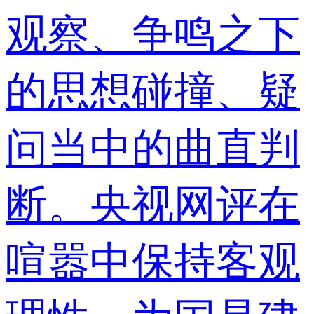
观察、争鸣之下
财经
教育
乡村振兴
生态环境
一带一路
央博
大国智造
大国展会
大国保险
云顶对话
云起
超
的思想碰撞、疑
问当中的曲直判
CCTV.节目官网
直播
节目单
栏目
片库
热播榜
断。央视网评在
喧嚣中保持客观