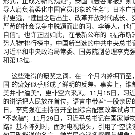
形式，正成为新的规范”；泰国《曼谷邮报》则
导人肩负着柔化中国官员形象的任务”；日本广播
得更远，“建国之后出生、改革开放时代成长、
严苛的社会竞争中脱颖而出的习、李等人，他
自信”。也许正因如此，在最新公布的《福布斯》杂
势人物”排行榜中，中国新当选的中共中央总书
习近平和中央政治局常委、国务院副总理李克强
和第13位。
这些难得的褒奖之词，在一个月内蜂拥而至，
国”的癖好似乎形成了鲜明的反差。事实上，谁
美并非“溢美”，更非空穴来风。11月15日，习
的讲话把人民放在首位，语言中带着“一股亲民的清
日，李克强在主持召开全国综合配套改革试点
“不念稿”；11月29日，习近平总书记在国家博
路》基本陈列时，面对电视镜头，引用了“空谈