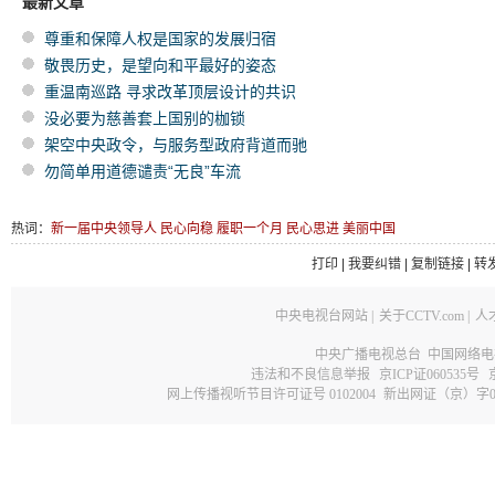
最新文章
尊重和保障人权是国家的发展归宿
敬畏历史，是望向和平最好的姿态
重温南巡路 寻求改革顶层设计的共识
没必要为慈善套上国别的枷锁
架空中央政令，与服务型政府背道而驰
勿简单用道德谴责“无良”车流
热词：
新一届中央领导人
民心向稳
履职一个月
民心思进
美丽中国
打印
|
我要纠错
|
复制链接
|
转
中央电视台网站
|
关于CCTV.com
|
人
中央广播电视总台 中国网络电
违法和不良信息举报
京ICP证060535号
网上传播视听节目许可证号 0102004
新出网证（京）字0