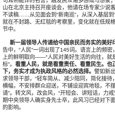
句耳熟能详的名言，触发民众诸多感慨与想象；1
山在北京主持召开座谈会，他请在场专家少说
不读稿……从见面会到“新南巡”，从深入基层到
就在不封路、无红毯的考察里，变化就在低规
节中。
新一届领导人传递给中国亲民而务实的美好
告中，“人民”一词出现了145词。语言上的频
上的鲜明取向——“人民对美好生活的向往，就
标”。
看重人民，就是看重责任、看重民生。也
下，务实才成为执政风格的必然选择。
譬如新出
求领导干部，“轻车简从、减少陪同，简化接待
横幅，不安排群众迎送，不铺设迎宾地毯，不
请”。转文风，改会风，“开短会、讲短话，力戒
期中央领导人确实身先士卒，此风习已经对下
的影响。