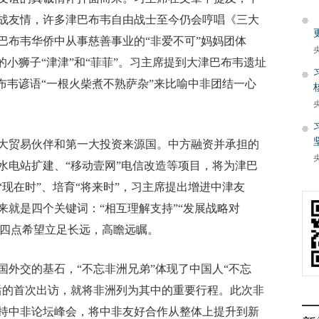
战友情，许多津巴布韦自由战士至今仍会哼唱《三大
巴布韦华侨中从事慈善事业的“非爱不可”妈妈团体
的小狮子“津津”和“菲菲”。习主席提到大津巴布韦遗址
布韦谚语“一根火柴煮不熟萨杂”来比喻中非团结一心
贸易伙伴和第一大投资来源国。中方融资并承担的
水电站扩建、“移动壹网”电信改造等项目，将为津巴
现在时”、培育“将来时”，习主席提出增进中津友
就是四个关键词：“相互理解支持”“发展战略对
。这四点希望立足长远，高瞻远瞩。
交的基石，“不忘非洲兄弟”体现了中国人“不忘
后的首次出访，就将非洲列为其中的重要行程。此次非
持中非论坛峰会，将中非友好合作从整体上提升到新