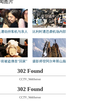
闻图片
及遭劫持客机与亲人
比利时遭恐袭机场内部
拥
曝光
年前被盗佛首“回家”
摄影师登阿尔卑斯山巅
取景
302 Found
CCTV_WebServer
302 Found
CCTV_WebServer