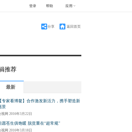
登录
帮助
应用
分享
返回首页
辑推荐
最新
【专家看博鳌】合作激发新活力，携手塑造新
愿景
央视网
2016年3月22日
但愿苍生俱饱暖 脱贫重在“超常规”
央视网
2016年3月18日