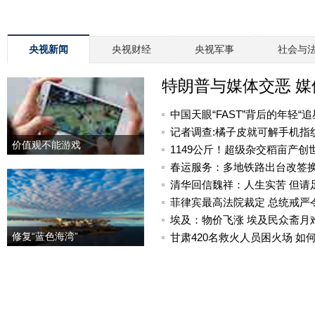
央视新闻
央视财经
央视军事
社会与
特朗普与媒体交恶 
中国天眼“FAST”背后的年轻“追
记者调查:橘子皮就可解手机指
价值观不能游戏
1149公斤！超级杂交稻亩产创
春运服务：多地铁路出台改签
清华回信魏祥：人生实苦 但请
菲律宾最高法院裁定 总统戒严
埃及：物价飞涨 埃及民众斋月
修复“蓝色海湾”
甘肃420名救火人员困火场 如