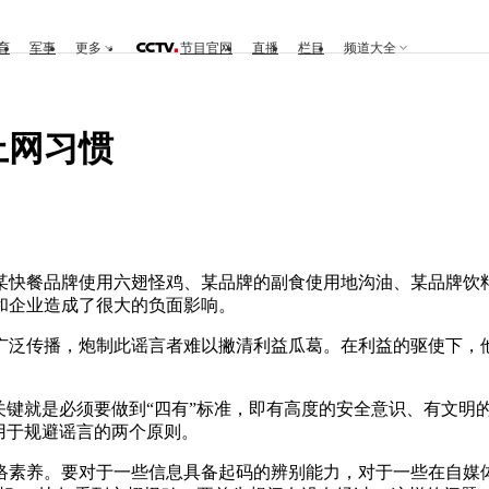
育
军事
更多
节目官网
直播
栏目
频道大全
上网习惯
快餐品牌使用六翅怪鸡、某品牌的副食使用地沟油、某品牌饮料
和企业造成了很大的负面影响。
传播，炮制此谣言者难以撇清利益瓜葛。在利益的驱使下，他
键就是必须要做到“四有”标准，即有高度的安全意识、有文明
用于规避谣言的两个原则。
素养。要对于一些信息具备起码的辨别能力，对于一些在自媒体