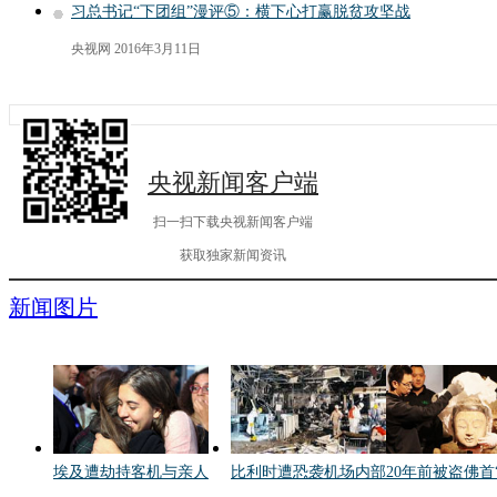
习总书记“下团组”漫评⑤：横下心打赢脱贫攻坚战
央视网
2016年3月11日
央视新闻客户端
扫一扫下载央视新闻客户端
获取独家新闻资讯
新闻图片
埃及遭劫持客机与亲人
比利时遭恐袭机场内部
20年前被盗佛首
相拥
曝光