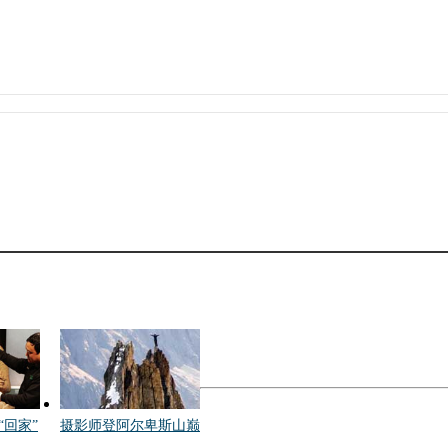
“回家”
摄影师登阿尔卑斯山巅
取景