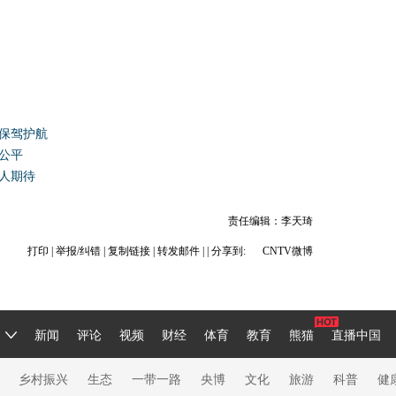
革保驾护航
育公平
让人期待
责任编辑：李天琦
打印
|
举报/纠错
|
复制链接
|
转发邮件
|
| 分享到:
CNTV微博