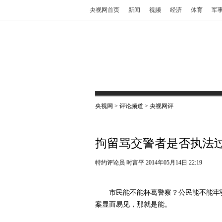
央视网首页
新闻
视频
经济
体育
军
央视网
>
评论频道
>
央视网评
拘留骂交警者是否执法
特约评论员 时言平
2014年05月14日 22:19
市民能不能杯葛警察？公民能不能牢
案显而易见，那就是能。