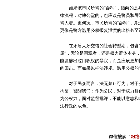
如果该市民所骂的“孬种”，指向的
律流程，对簿公堂的，也应该是警员和辱
骂人者。更何况，市民所骂的“孬种”，
更像是警方滥用公权报复泄愤的出格甚至
在矛盾犬牙交错的社会转型期，包含
屈”，无论是围观者，还是权力群体本身
能发酵出滥用职权的暴戾，而是应该更加
的回击。而如果以枉法违规、滥用公权的“
对于民众而言，法无禁止可为；对于
拘留，警醒我们：作为公民，对于权力群
为公权力，面对监督批评，不能以意志和
法行政的成色。