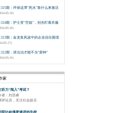
1325期：环保这潭“死水”靠什么来激活
014-05-19）
1324期：护士变“空姐”，别光盯着衣服
014-05-18）
1323期：金龙鱼风波中的企业信任困境
14-05-17)
1322期：讲法治才能不当“孬种”
014-05-16）
作家
文听力“闯入”考试？
作者：刘浩睿
网评论员，关注社会娱乐
学院比哈佛更难进的牛校