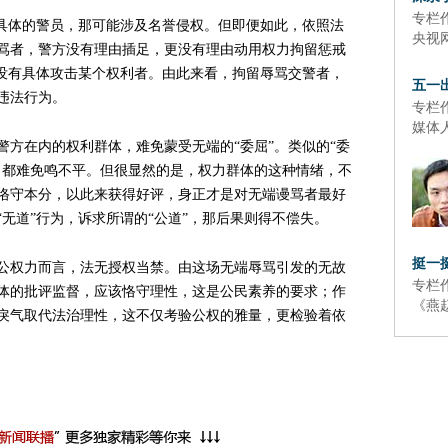
专栏
是具体的警员，那可能涉及名誉侵权。但即便如此，依照法
央视
骂者，警方没有理由插足，更没有理由动用权力拘留惩戒
并没有具体攻击某个权利者。由此来看，拘留辱骂交警者，
五一
违法行为。
专栏
媒体
警方在内的权利群体，难免蒙受无端的“委屈”。类似的“委
，都难免鸣不平。但很显然的是，权力群体的这种情绪，不
恪守本分，以此来获得好评，身正才是对无端谩骂者最好
无道”行为，诉求所谓的“公道”，那后果则得不偿失。
挺一
公权力而言，法无授权当禁。由这场无端辱骂引发的无故
专栏
体的批评监督，应该恪守理性，这是公民素养的要求；作
《燕
戾气取代法治理性，这不仅考验公权的雅量，更检验着依