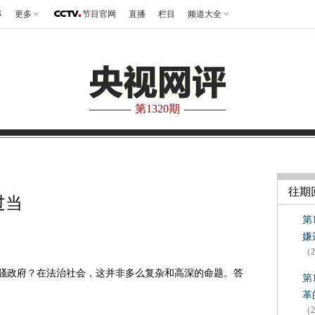
事
更多
节目官网
直播
栏目
频道大全
第1320期
往期
过当
第
嫌
（2
骚政府？在法治社会，这并非多么复杂和高深的命题。答
第
革
（2