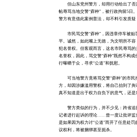
但山东兖州警方，却用行动给出了否
帖辱骂当地交警“孬种”，被行政拘留5
警方有意借此案例普法，却不料引发质疑
市民骂交警“孬种”，因违章停车被
平。诚然，如此嘴上无德，为文明所不容
犯名誉权。但客观而言，这名市民辱骂的
名誉权，因此，骂交警“孬种”既然不构
行曝晒于众，寻求“公道”和抚慰。
可当地警方竟将骂交警“孬种”的市
方，却因涉嫌滥用警权，将自己抬到了舆
真不知道是出于权力自负下的意气，还是
警方类似的行为，并不少见：跨省追
记者进行起诉的理论……曾一度让批评监
是如果因为权力讨“公道”而开了任意处
议权利，将被捆绑甚至扼杀。