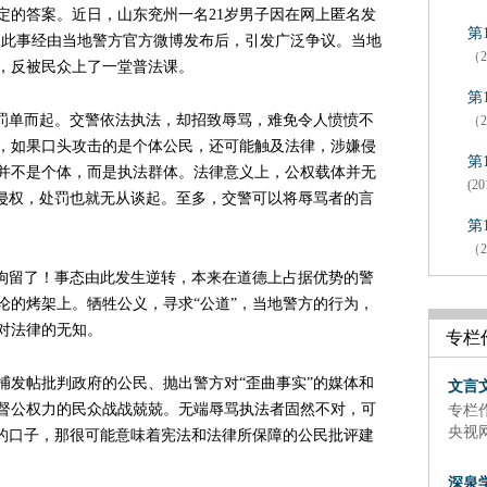
定的答案。近日，山东兖州一名21岁男子因在网上匿名发
第
日。此事经由当地警方官方微博发布后，引发广泛争议。当地
（2
，反被民众上了一堂普法课。
第
贴罚单而起。交警依法执法，却招致辱骂，难免令人愤愤不
（2
，如果口头攻击的是个体公民，还可能触及法律，涉嫌侵
第
并不是个体，而是执法群体。法律意义上，公权载体并无
(20
成侵权，处罚也就无从谈起。至多，交警可以将辱骂者的言
第
（2
民拘留了！事态由此发生逆转，本来在道德上占据优势的警
论的烤架上。牺牲公义，寻求“公道”，当地警方的行为，
对法律的无知。
专栏
捕发帖批判政府的公民、抛出警方对“歪曲事实”的媒体和
文言
督公权力的民众战战兢兢。无端辱骂执法者固然不对，可
专栏
央视
罚的口子，那很可能意味着宪法和法律所保障的公民批评建
深泉