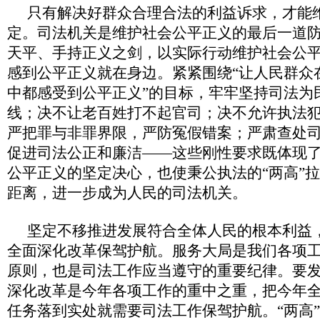
只有解决好群众合理合法的利益诉求，才能
定。司法机关是维护社会公平正义的最后一道
天平、手持正义之剑，以实际行动维护社会公
感到公平正义就在身边。紧紧围绕“让人民群众
中都感受到公平正义”的目标，牢牢坚持司法为
线；决不让老百姓打不起官司；决不允许执法
严把罪与非罪界限，严防冤假错案；严肃查处
促进司法公正和廉洁——这些刚性要求既体现
公平正义的坚定决心，也使秉公执法的“两高”
距离，进一步成为人民的司法机关。
坚定不移推进发展符合全体人民的根本利益
全面深化改革保驾护航。服务大局是我们各项
原则，也是司法工作应当遵守的重要纪律。要
深化改革是今年各项工作的重中之重，把今年
任务落到实处就需要司法工作保驾护航。“两高