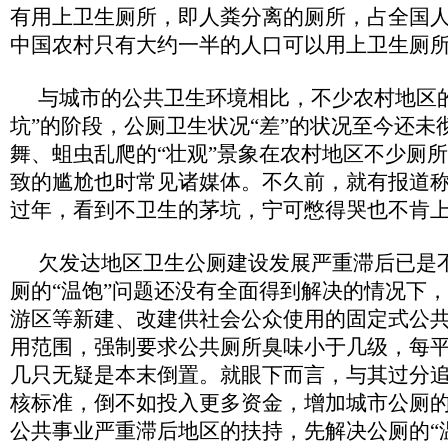
有用上卫生厕所，即人粪分离的厕所，占全国人
中国农村只有大约一半的人口可以用上卫生厕
与城市的公共卫生环境相比，不少农村地区
坑”的阶段，公厕卫生状况“差”的状况至今还未
舞、蛆虫乱爬的“壮观”景象在农村地区不少厕
致的尴尬也时常见诸媒体。不久前，就有报道
过年，看到不卫生的茅坑，宁可憋得哭也不肯
欠发达地区卫生公厕建设发展严重滞后已是
厕的“温饱”问题还没有全面得到解决的情况下
游区等新建、改建供社会公众使用的固定式公
用范围，强制要求公共厕所臭味小于几级，每
几只无疑是本末倒置。就眼下而言，与其过分
核标准，倒不如投入更多资金，增加城市公厕
公共事业严重滞后地区的扶持，先解决公厕的“