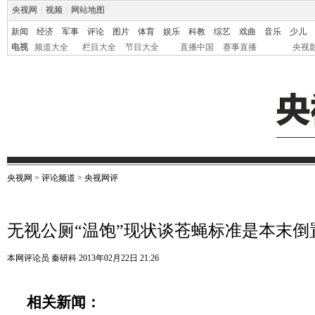
央视网
|
视频
|
网站地图
新闻
经济
军事
评论
图片
体育
娱乐
科教
综艺
戏曲
音乐
少儿
电视
频道大全
栏目大全
节目大全
直播中国
赛事直播
央视
央视网
>
评论频道
>
央视网评
无视公厕“温饱”现状谈苍蝇标准是本末倒
本网评论员 秦研科
2013年02月22日 21:26
相关新闻：