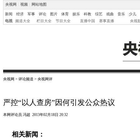
央视网
|
视频
|
网站地图
新闻
经济
军事
评论
图片
体育
娱乐
科教
综艺
戏曲
音乐
少儿
电视
频道大全
栏目大全
节目大全
直播中国
赛事直播
央视
央视网
>
评论频道
>
央视网评
严控“以人查房”因何引发公众热议
本网评论员 冯超
2013年02月18日 20:32
相关新闻：