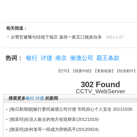
相关报道：
台警官被曝勾结地下钱庄 逼得一家五口烧炭自杀
2011-1-27
热词：
银行
讨债
南京
催债公司
霸王条款
【
打印
】【
我要纠错
】【
复制链接
】【
转发邮件
302 Found
CCTV_WebServer
搜索更多
银行
讨债
的新闻
[每日新闻报]银行委托催债公司讨债 市民担心个人安全 20121030
[致富经]在没人敢去的地方创造财富(20121010)
[致富经]农村老哥一招成为营销高手(20120924)