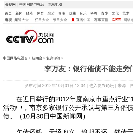
央视网
|
中国网络电视台
|
网站地图
首页
新闻
经济
体育
综艺
春晚
戏曲
音乐
科教
青少
文化
艺术
电视
频道大全
栏目大全
节目大全
直播中国
赛事直播
网络
中国网络电视台
>
新闻台
>
复兴评论
>
李万友：银行催债不能走旁
发布时间:2012年10月31日 13:34 |
进入复兴论坛
| 来源：
在近日举行的2012年度南京市重点行业“
活动中，南京多家银行公开承认与第三方催
债。（10月30日中国新闻网）
欠债还钱，天经地义，逾期不还，催债无