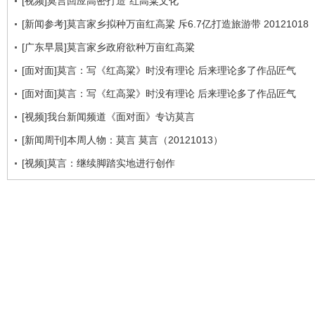
[视频]莫言回应高密打造“红高粱文化”
[新闻参考]莫言家乡拟种万亩红高粱 斥6.7亿打造旅游带 20121018
[广东早晨]莫言家乡政府欲种万亩红高粱
[面对面]莫言：写《红高粱》时没有理论 后来理论多了作品匠气
[面对面]莫言：写《红高粱》时没有理论 后来理论多了作品匠气
[视频]我台新闻频道《面对面》专访莫言
[新闻周刊]本周人物：莫言 莫言（20121013）
[视频]莫言：继续脚踏实地进行创作