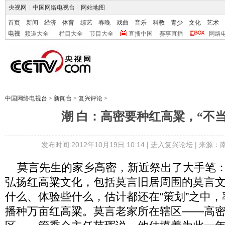
央视网
|
中国网络电视台
|
网站地图
首页
新闻
经济
体育
综艺
春晚
戏曲
音乐
科教
青少
文化
艺术
电视
频道大全
栏目大全
节目大全
直播中国
赛事直播
网络
中国网络电视台
>
新闻台
>
复兴评论
>
潮 白：高密要种红高粱，“不
发布时间:2012年10月19日 10:14 |
进入复兴论坛
| 来源：
莫言先生的家乡高密，新近祭出了大手笔：计
弘扬红高粱文化，包括莫言旧居周围的莫言
什么、体验些什么，估计都还在“策划”之中
播种万亩红高粱。莫言老家所在辖区——高