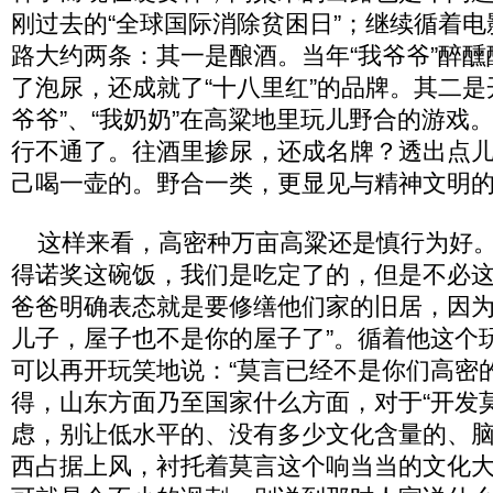
刚过去的“全球国际消除贫困日”；继续循着
路大约两条：其一是酿酒。当年“我爷爷”醉
了泡尿，还成就了“十八里红”的品牌。其二是
爷爷”、“我奶奶”在高粱地里玩儿野合的游戏
行不通了。往酒里掺尿，还成名牌？透出点
己喝一壶的。野合一类，更显见与精神文明
这样来看，高密种万亩高粱还是慎行为好。
得诺奖这碗饭，我们是吃定了的，但是不必
爸爸明确表态就是要修缮他们家的旧居，因为
儿子，屋子也不是你的屋子了”。循着他这个
可以再开玩笑地说：“莫言已经不是你们高密
得，山东方面乃至国家什么方面，对于“开发
虑，别让低水平的、没有多少文化含量的、
西占据上风，衬托着莫言这个响当当的文化