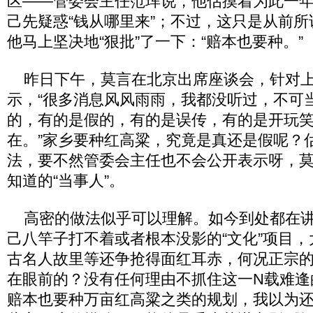
区——管委会主任范珲说，他估摸着为此一
己先疑惑“钱从哪里来”；不过，这只是从前所
他马上坚决地“狠批”了一下：“赔本也要种。”
昨日下午，莫言在北京出席座谈会，针对上
示，“很多消息风风雨雨，我都没听过，不可
的，有的是假的，有的是误传，有的是开玩
在。”家乡要种红高粱，究竟是真还是假呢？
法，要不然管委会主任也不会公开表示呀，
知道的“当事人”。
高密的做法似乎可以理解。如今到处都在讲
己八竿子打不着或者根本没影的“文化”项目
古名人故里等还争抢得面红耳赤，何况正宗
在眼前的？没有任何理由不抓住这一N载难逢
赔本也要种万亩红高粱之类的规划，我以为