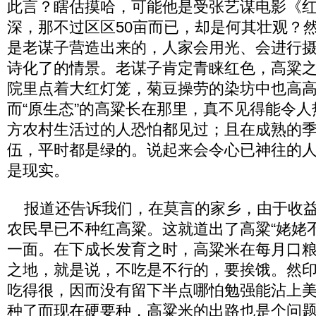
此言？瞎估摸哈，可能他是受张艺谋电影《
深，那不过区区50亩而已，却是何其壮观？
是老谋子营造出来的，人家会用光、会进行
诗化了的情景。老谋子肯定青睐红色，高粱
院里点着大红灯笼，菊豆操劳的染坊中也高
而“原生态”的高粱长在那里，真不见得能令
方农村生活过的人恐怕都见过；且在成熟的季
伍，平时都是绿的。说起来会令心已神往的
是现实。
报道还告诉我们，在莫言的家乡，由于收益
农民早已不种红高粱。这就道出了高粱“姥姥
一面。在下成长发育之时，高粱米在每月口
之地，就是说，不吃是不行的，要挨饿。然
吃得很，因而没有留下半点哪怕勉强能沾上
种了而现在硬要种，高粱米的出路也是个问