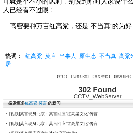
可就是个不小的讽刺，别说到那时人家说什
人已经看不过眼！
高密要种万亩红高粱，还是“不当真”的为好
热词：
红高粱
莫言
当事人
原生态
不当真
高粱
居
【
打印
】【
我要纠错
】【
复制链接
】【
转发邮件
302 Found
CCTV_WebServer
搜索更多
红高粱
莫言
的新闻
[视频]莫言现身北京：莫言回应“红高粱文化”传言
[视频]莫言现身北京：莫言回应“红高粱文化”传言