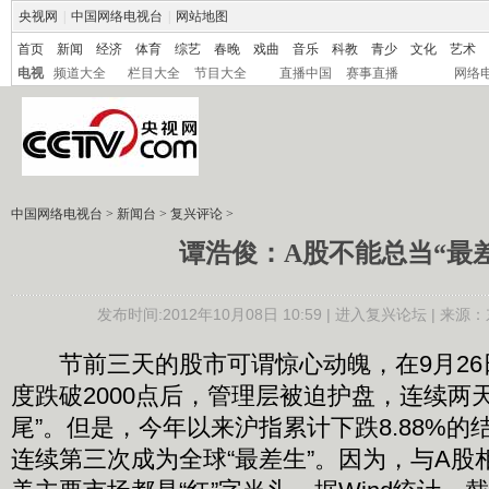
央视网
|
中国网络电视台
|
网站地图
首页
新闻
经济
体育
综艺
春晚
戏曲
音乐
科教
青少
文化
艺术
电视
频道大全
栏目大全
节目大全
直播中国
赛事直播
网络
中国网络电视台
>
新闻台
>
复兴评论
>
谭浩俊：A股不能总当“最
发布时间:2012年10月08日 10:59 |
进入复兴论坛
| 来源：
节前三天的股市可谓惊心动魄，在9月26
度跌破2000点后，管理层被迫护盘，连续两
尾”。但是，今年以来沪指累计下跌8.88%的
连续第三次成为全球“最差生”。因为，与A股