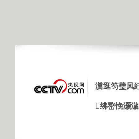
瀵逛笉璧凤
绋嶅悗灏