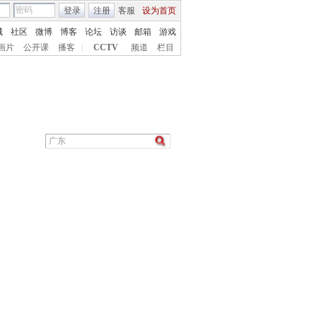
登录
注册
客服
设为首页
城
社区
微博
博客
论坛
访谈
邮箱
游戏
画片
公开课
播客
|
CCTV
频道
栏目