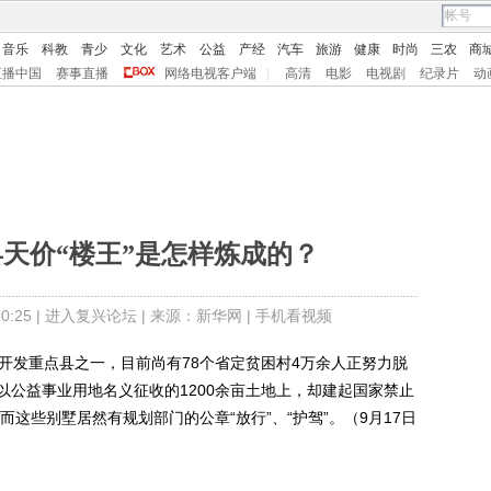
音乐
科教
青少
文化
艺术
公益
产经
汽车
旅游
健康
时尚
三农
商
直播中国
赛事直播
网络电视客户端
|
高清
电影
电视剧
纪录片
动
天价“楼王”是怎样炼成的？
:25 |
进入复兴论坛
| 来源：新华网 |
手机看视频
发重点县之一，目前尚有78个省定贫困村4万余人正努力脱
以公益事业用地名义征收的1200余亩土地上，却建起国家禁止
而这些别墅居然有规划部门的公章“放行”、“护驾”。（9月17日