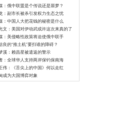
媒：俄中联盟是个传说还是噩梦？
龙：副市长被杀引发权力生态之忧
媒：中国人大把花钱的秘密是什么
光文：美国对伊动武或许这次来真的了
媒：美侵略性政策将迫使俄中联手
信良的“推土机”要扫谁的障碍？
梦溪：赖昌星被遣返的警示
者：全球华人支持两岸保钓保南海
正伟：《舌尖上的中国》何以走红
甸成为大国博弈对象