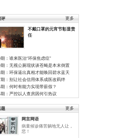
网评
更多
不戴口罩的元宵节彰显责
任
0期：谁来医治“环保焦虑症”
49期：无视公厕现状谈苍蝇是本末倒置
48期：环保逼出真相才能唤回碧水蓝天
47期：别让社会信用体系成医改羁绊
46期：何时有能力实现带薪假？
45期：严控以人查房因何引热议
话题
更多
网言网语
病童候诊痛苦躺地无人让，
悲！