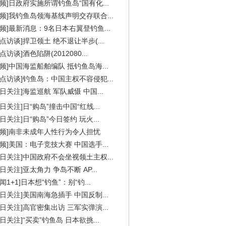
视频]日政府实施所谓钓鱼岛“国有化...
视频]我钓鱼岛领海基线声明交存联合...
视频]最新消息：9名日本右翼登钓鱼...
焦点访谈]捍卫领土 绝不退让半步(...
点访谈]酒色陷阱(2012080...
视频]中国海监船舶编队 抵钓鱼岛海...
焦点访谈]钓鱼岛：中国主权不容侵犯...
今日关注]海监巡航 军队威慑 中国...
今日关注]日“购岛”撞击中国“红线...
今日关注]日“购岛”今日签约 玩火...
视频]南非未成年人性行为令人担忧
视频]美国：电子竞技大赛 中国选手...
今日关注]中国政府不会坐视领土主权...
今日关注]亚太角力 争岛不断 AP...
闻1+1]日本想“钓鱼”：别“钓...
今日关注]美国南海急插手 中国反制...
今日关注]高官密集出访 三军实弹演...
今日关注]“买卖”钓鱼岛 日本欲挑...