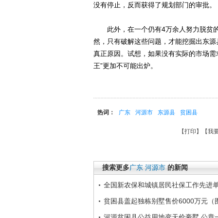
没有停止，反而获得了规划部门的审批。
此外，在一个仍有4万余人努力脱贫的
然，只有破解这些问题，才能挖掘出东源
真正原因。试想，如果没有实际的市场需
王”更加不可能出炉。
热词：
广东
河源市
东源县
贫困县
【
打印
】【
我
搜索更多
广东
河源市
的新闻
全国新农保和城镇居民社保工作先进
贫困县盖起独栋别墅售价6000万元（
河源贫困县公益用地变天价豪墅 公章