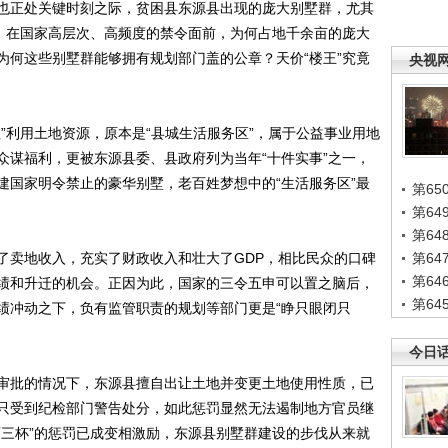
正处关键时刻之际，贫困县东源县出现的庞大别墅群，尤其
已。在国家高层次、高频度的禁令面前，为何占地千余亩的庞大
为何这些别墅群能够拥有规划部门盖的公章？天价“楼王”究竟
央视
利用土地资源，原本是“县城生活服务区”，属于公益事业用地
众谋福利，更被东源县委、县政府列为当年“十件实事”之一，
建国家明令禁止的豪华别墅，老百姓梦想中的“生活服务区”最
第65
第6
第6
卖地收入，充实了财政收入和壮大了GDP，相比民众的口碑
第6
第6
绩和升迁的机会。正因为此，国家的三令五申可以置之脑后，
第6
绩冲动之下，负有监管职责的规划等部门更是“睁只眼闭只
今日
批的情况下，东源县擅自出让土地并变更土地使用性质，已
只受到纪检部门警告处分，如此惩罚显然无法遏制地方官员继
酒三杯”的惩罚已成变相激励，东源县别墅群建设的步伐从来就