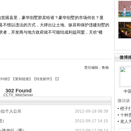
贫困县里，豪华别墅群卖给谁？豪华别墅的市场何在？显
县不惜以违法的方式，大肆出让土地、纵容和保护违建别墅的
求者，开发商与地方政府就不可能结成利益同盟，天价“楼
微博
责任编辑：鲁杨
要纠错
】【
复制链接
】【
转发邮件
】【
】
302 Found
中
CCTV_WebServer
微访谈
• 橙
单位个人公示
2012-09-18 08:39
• 十
图）
2012-09-17 14:15
• 老
一路放行（图）
2012-09-17 09:14