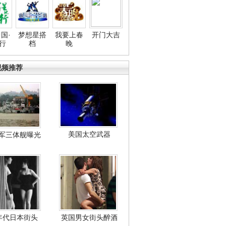
国·
梦想星搭
我要上春
开门大吉
行
档
晚
视频推荐
美国太空武器
军三体舰曝光
年代日本街头
英国男女街头醉酒