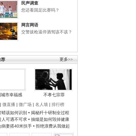
民声调查
您还看国足比赛吗？
网言网语
交警拔枪逼停酒驾该不该？
推荐
更多>>
国城市幸福感
不孝七宗罪
|
微直播
|
微广场
|
名人墙
|
排行榜
子打蜡该如何识别
• 揭秘歼十研制全过程
种贵人可遇不可求
• 抽烟是如何毁掉健康
人为病妻搭40米扶手
• 拒绝浪费从我做起