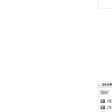
24小
国内
[
1
[
2