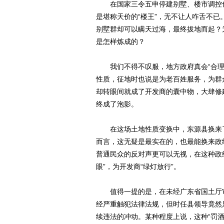
在国家三令五申停建别墅、楼市调控也
是堪称天价的“楼王”，无不让人咋舌不
别墅群却可以瞒天过海，最终拔地而起？
是怎样炼成的？
我们不得不叹服，地方政府真会“合理”
性质，征地时也说是为老百姓服务，为群
却转眼间就成了开发商的囊中物，大肆修
终成了泡影。
在这场土地性质变换中，东源县换来了
而言，这无疑是最实在的，也最能换来政
普通民众的反对声更可以无视，在这种政
眼”，为开发商“绿灯放行”。
值得一提的是，在未经广东省国土厅审
经严重触犯法律法规，但时任县领导竟然
续违法的冲动。某种程度上说，这种“罚