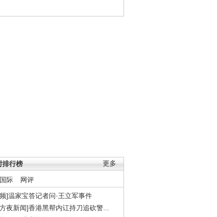
时排行榜
更多
国际
网评
视频]温家宝答记者问·王立军事件
东方夜新闻]香港黑帮内讧持刀追砍警...