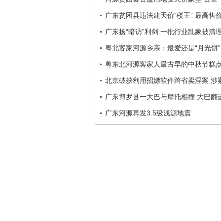
广东贫困县违法建天价“楼王” 最高售价
广东扬“暗访”利剑 一批行业乱象被清
粤北客家河源乡亲：最爱还是“月光饼
粤东北河源客家人最古早的中秋节糕点
北京破获利用招嫖软件跨省卖淫案 涉
广东博罗县一大巴与摩托相撞 大巴翻
广东河源再发3.5级浅源地震