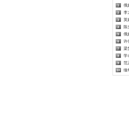
俄
1
李
2
英
3
陈
4
俄
5
许
6
梁
7
学
8
范
9
缅
10