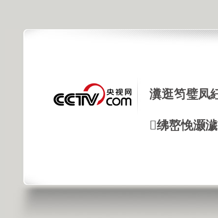
瀵逛笉璧凤
绋嶅悗灏