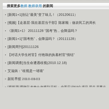
搜索更多
教师
教师录用
的新闻
[新闻1+1]别让“最美”变了味儿！（20120611）
[视频]【走基层·我在基层当干部】陈家顺：做农民工的局长
《新闻1+1》 20111128 “国考”热，会降温吗？
[新闻1+1]“国考热”，会降温吗？（20111128）
[新闻周刊]20111126
【对话大学生村官】付艳珠的执着村官“情结”
[新闻调查]当生命遭遇歧视(2010.12.18)
艾滋病：“歧视是一堵墙”
新闻早报 2010-08-03
[视频]新疆确定未来十年规划目标：全面启动59个项目 民生是重点
关于CCTV
|
联系CCTV
|
关于CNTV
|
联系CNTV
|
人才招聘