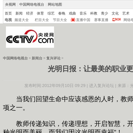
央视网
|
中国网络电视台
|
网站地图
首页
新闻
经济
体育
综艺
春晚
戏曲
音乐
科教
青少
文化
艺术
电视
频道大全
栏目大全
节目大全
直播中国
赛事直播
网络
中国网络电视台
>
新闻台
>
复兴评论
>
光明日报：让最美的职业
发布时间:2012年09月10日 09:29 |
进入复兴论坛
| 来源：
当我们回望生命中应该感恩的人时，教师
项之一。
教师传递知识，传递理想，开启智慧，开
种光明而美丽，而我们因这光明而幸福”！