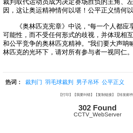
裁判取代运动员成为决定赛场胜负的主角、
因，这让奥运精神情何以堪！公平正义情何
《奥林匹克宪章》中说，“每一个人都应
可能性，而不受任何形式的歧视，并体现相
和公平竞争的奥林匹克精神。”我们要大声呐
林匹克的光环下，请对所有参与者一视同仁
热词：
裁判门
羽毛球裁判
男子吊环
公平正义
【
打印
】【
我要纠错
】【
复制链接
】【
转发邮
302 Found
CCTV_WebServer