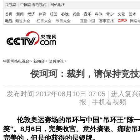
央视网
|
中国网络电视台
|
网站地图
首页
新闻
经济
体育
综艺
春晚
戏曲
音乐
科教
青少
文化
艺术
电视
频道大全
栏目大全
节目大全
直播中国
赛事直播
网络
中国网络电视台
>
新闻台
>
复兴评论
>
侯珂珂：裁判，请保持竞技
发布时间:2012年08月10日 07:05 |
进入复兴
报 |
手机看视频
伦敦奥运赛场的吊环与中国“吊环王”陈一
笑”。8月6日，完美收官、意外摘银、痛吻
完美的，但是他获得的是银牌。