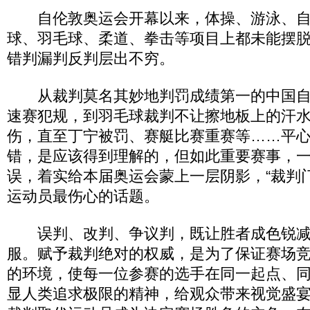
自伦敦奥运会开幕以来，体操、游泳、自
球、羽毛球、柔道、拳击等项目上都未能摆
错判漏判反判层出不穷。
从裁判莫名其妙地判罚成绩第一的中国自
速赛犯规，到羽毛球裁判不让擦地板上的汗
伤，直至丁宁被罚、赛艇比赛重赛等……平
错，是应该得到理解的，但如此重要赛事，
误，着实给本届奥运会蒙上一层阴影，“裁判
运动员最伤心的话题。
误判、改判、争议判，既让胜者成色锐减
服。赋予裁判绝对的权威，是为了保证赛场
的环境，使每一位参赛的选手在同一起点、
显人类追求极限的精神，给观众带来视觉盛