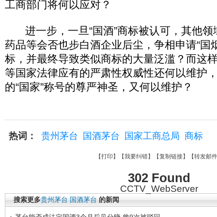
工商部门将何以应对？
进一步，一旦“国酒”商标被认可，其他领
药品等会否也步白酒企业后尘，争相申请“国烟
标，并最终导致类似商标的大量泛滥？而这
等国家法律应有的严肃性权威性还何以维护，
的“国家”称号的尊严神圣，又何以维护？
热词：
贵州茅台
国酒茅台
国家工商总局
商标
【
打印
】【
我要纠错
】【
复制链接
】【
转发邮
302 Found
CCTV_WebServer
搜索更多
贵州茅台
国酒茅台
的新闻