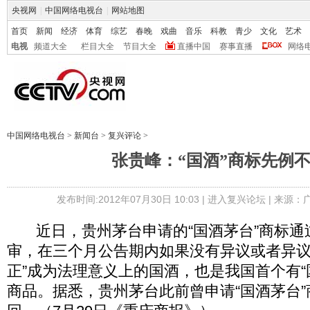
央视网
|
中国网络电视台
|
网站地图
首页
新闻
经济
体育
综艺
春晚
戏曲
音乐
科教
青少
文化
艺术
电视
频道大全
栏目大全
节目大全
直播中国
赛事直播
网络
中国网络电视台
>
新闻台
>
复兴评论
>
张贵峰：“国酒”商标先例
发布时间:2012年07月30日 10:03 |
进入复兴论坛
| 来源：
近日，贵州茅台申请的“国酒茅台”商标通
审，在三个月公告期内如果没有异议或者异议
正”成为法理意义上的国酒，也是我国首个有“
商品。据悉，贵州茅台此前曾申请“国酒茅台”